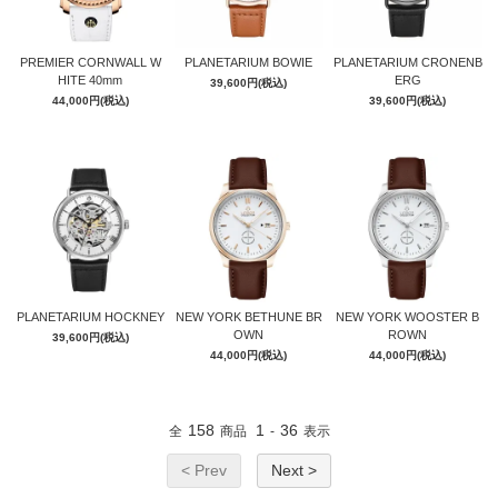
PREMIER CORNWALL W
PLANETARIUM BOWIE
PLANETARIUM CRONENB
HITE 40mm
ERG
39,600円(税込)
44,000円(税込)
39,600円(税込)
PLANETARIUM HOCKNEY
NEW YORK BETHUNE BR
NEW YORK WOOSTER B
OWN
ROWN
39,600円(税込)
44,000円(税込)
44,000円(税込)
158
1
36
全
商品
-
表示
< Prev
Next >