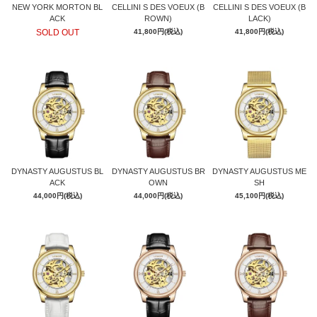
NEW YORK MORTON BL
CELLINI S DES VOEUX (B
CELLINI S DES VOEUX (B
ACK
ROWN)
LACK)
SOLD OUT
41,800円(税込)
41,800円(税込)
DYNASTY AUGUSTUS BL
DYNASTY AUGUSTUS BR
DYNASTY AUGUSTUS ME
ACK
OWN
SH
44,000円(税込)
44,000円(税込)
45,100円(税込)