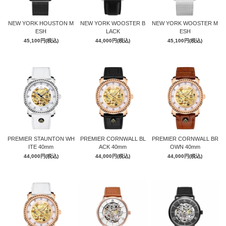
NEW YORK HOUSTON M
NEW YORK WOOSTER B
NEW YORK WOOSTER M
ESH
LACK
ESH
45,100円(税込)
44,000円(税込)
45,100円(税込)
PREMIER STAUNTON WH
PREMIER CORNWALL BL
PREMIER CORNWALL BR
ITE 40mm
ACK 40mm
OWN 40mm
44,000円(税込)
44,000円(税込)
44,000円(税込)