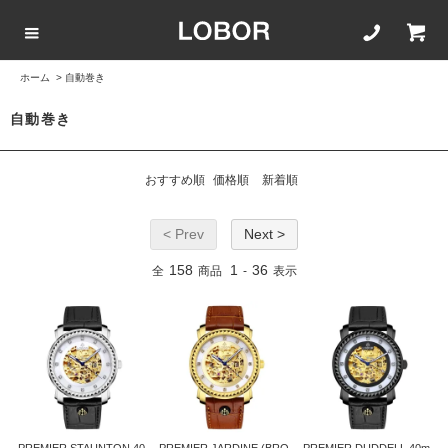
ホーム
>
自動巻き
COLLECTION LIST
カラーで選ぶ
文字盤サイズ
ストラップ
自動巻き
BLACK
42mm
20mm
おすすめ順
価格順
新着順
BROWN
40mm
22mm
< Prev
Next >
WHITE
35mm
16mm
158
1
36
全
商品
-
表示
ROSEGOLD
BLUE
SILVER