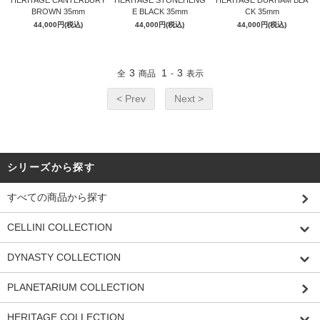
HERITAGE CANTERBURY
HERITAGE STONEHENG
HERITAGE DURHAM BLA
BROWN 35mm
E BLACK 35mm
CK 35mm
44,000円(税込)
44,000円(税込)
44,000円(税込)
GOLD
3
1
3
全
商品
-
表示
< Prev
Next >
シリーズから探す
すべての商品から探す
CELLINI COLLECTION
DYNASTY COLLECTION
PLANETARIUM COLLECTION
HERITAGE COLLECTION