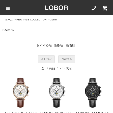
ホーム
>
HERITAGE COLLECTION
>
35mm
COLLECTION LIST
カラーで選ぶ
文字盤サイズ
ストラップ
35mm
BLACK
42mm
20mm
おすすめ順
価格順
新着順
BROWN
40mm
22mm
< Prev
Next >
WHITE
35mm
16mm
3
1
3
全
商品
-
表示
ROSEGOLD
BLUE
SILVER