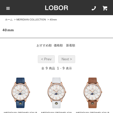
ホーム
>
MERIDIAN COLLECTION
>
40mm
COLLECTION LIST
カラーで選ぶ
文字盤サイズ
ストラップ
40mm
BLACK
42mm
20mm
おすすめ順
価格順
新着順
BROWN
40mm
22mm
< Prev
Next >
WHITE
35mm
16mm
9
1
9
全
商品
-
表示
ROSEGOLD
BLUE
SILVER