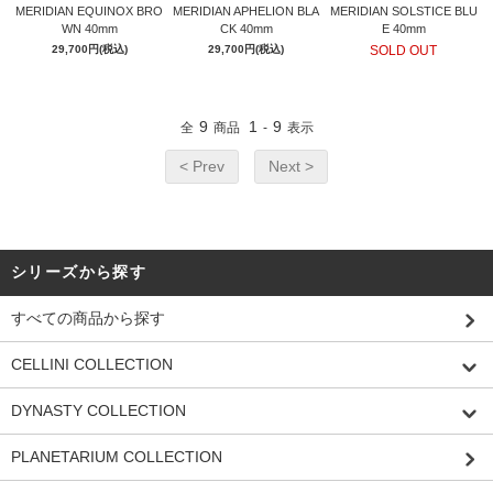
MERIDIAN EQUINOX BRO
MERIDIAN APHELION BLA
MERIDIAN SOLSTICE BLU
WN 40mm
CK 40mm
E 40mm
29,700円(税込)
29,700円(税込)
SOLD OUT
9
1
9
全
商品
-
表示
< Prev
Next >
シリーズから探す
すべての商品から探す
CELLINI COLLECTION
DYNASTY COLLECTION
PLANETARIUM COLLECTION