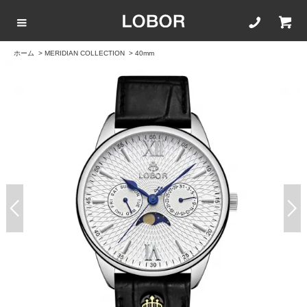
ホーム
>
MERIDIAN COLLECTION
>
40mm
COLLECTION LIST
カラーで選ぶ
文字盤サイズ
ストラップ
BLACK
42mm
20mm
BROWN
40mm
22mm
WHITE
35mm
16mm
ROSEGOLD
BLUE
SILVER