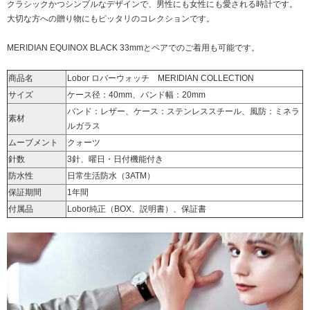
クラシックかつシンプルなデザインで、男性にも女性にも愛される時計です。
大切な方への贈り物にもピッタリのコレクションです。
MERIDIAN EQUINOX BLACK 33mm
とペアでのご着用も可能です。
商品名
Lobor ロバーウォッチ MERIDIAN COLLECTION
サイズ
ケース径：40mm、バンド幅：20mm
バンド：レザー、ケース：ステンレススチール、風防：ミネラ
素材
ルガラス
ムーブメント
クォーツ
針数
3針、曜日・日付機能付き
防水性
日常生活防水（3ATM）
保証期間
1年間
付属品
Lobor純正（BOX、説明書）、保証書