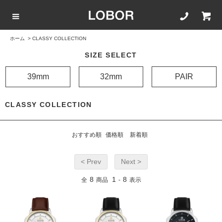
ホーム
>
CLASSY COLLECTION
COLLECTION LIST
カラーで選ぶ
文字盤サイズ
ストラップ
SIZE SELECT
BLACK
42mm
20mm
39mm
32mm
PAIR
BROWN
40mm
22mm
CLASSY COLLECTION
WHITE
35mm
16mm
おすすめ順
価格順
新着順
ROSEGOLD
< Prev
Next >
8
1
8
全
商品
-
表示
BLUE
SILVER