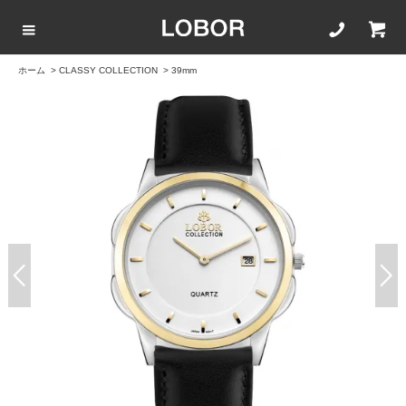
ホーム
>
CLASSY COLLECTION
>
39mm
COLLECTION LIST
カラーで選ぶ
文字盤サイズ
ストラップ
BLACK
42mm
20mm
BROWN
40mm
22mm
WHITE
35mm
16mm
ROSEGOLD
BLUE
SILVER