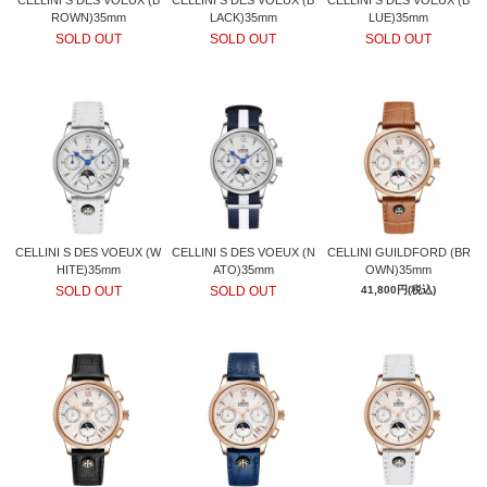
CELLINI S DES VOEUX (B
CELLINI S DES VOEUX (B
CELLINI S DES VOEUX (B
ROWN)35mm
LACK)35mm
LUE)35mm
SOLD OUT
SOLD OUT
SOLD OUT
GOLD
CELLINI S DES VOEUX (W
CELLINI S DES VOEUX (N
CELLINI GUILDFORD (BR
HITE)35mm
ATO)35mm
OWN)35mm
SOLD OUT
SOLD OUT
41,800円(税込)