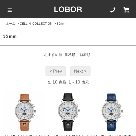
ホーム
>
CELLINI COLLECTION
>
35mm
COLLECTION LIST
カラーで選ぶ
文字盤サイズ
ストラップ
35mm
BLACK
42mm
20mm
おすすめ順
価格順
新着順
BROWN
40mm
22mm
< Prev
Next >
WHITE
35mm
16mm
10
1
10
全
商品
-
表示
ROSEGOLD
BLUE
SILVER