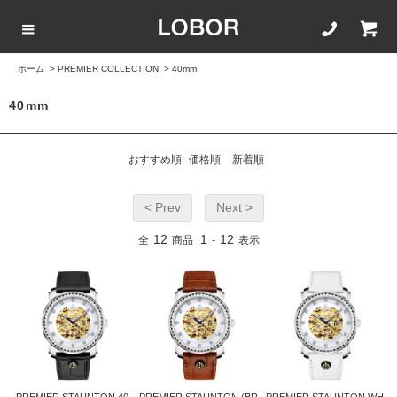
ホーム
>
PREMIER COLLECTION
>
40mm
COLLECTION LIST
カラーで選ぶ
文字盤サイズ
ストラップ
40mm
BLACK
42mm
20mm
おすすめ順
価格順
新着順
BROWN
40mm
22mm
< Prev
Next >
WHITE
35mm
16mm
12
1
12
全
商品
-
表示
ROSEGOLD
BLUE
SILVER