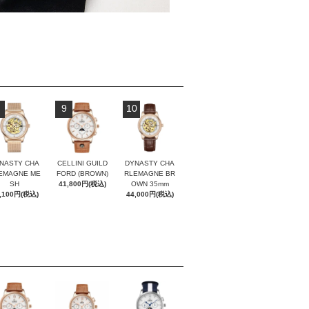
9
10
NASTY CHA
CELLINI GUILD
DYNASTY CHA
EMAGNE ME
FORD (BROWN)
RLEMAGNE BR
SH
41,800円(税込)
OWN 35mm
,100円(税込)
44,000円(税込)