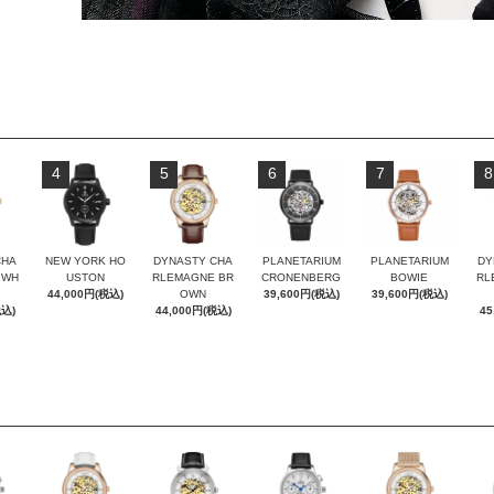
4
5
6
7
8
CHA
NEW YORK HO
DYNASTY CHA
PLANETARIUM
PLANETARIUM
DY
 WH
USTON
RLEMAGNE BR
CRONENBERG
BOWIE
RL
44,000円(税込)
OWN
39,600円(税込)
39,600円(税込)
税込)
44,000円(税込)
45