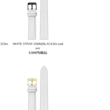
CK)No
WHITE STRAP 20MM(BLACK)No patt
ern
5,500円(税込)