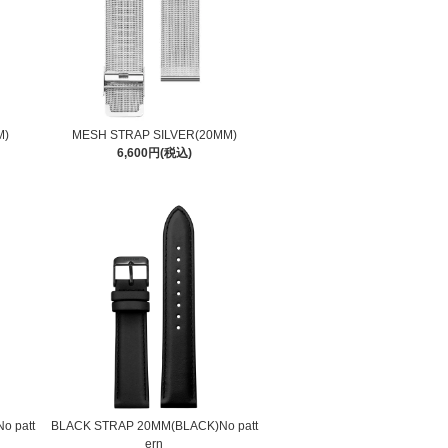
M)
MESH STRAP SILVER(20MM)
6,600円(税込)
o patt
BLACK STRAP 20MM(BLACK)No patt
ern