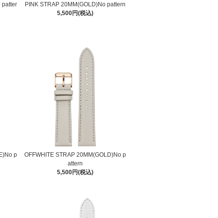
patter
PINK STRAP 20MM(GOLD)No pattern
5,500円(税込)
)No p
OFFWHITE STRAP 20MM(GOLD)No p
attern
5,500円(税込)