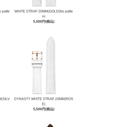
patte
WHITE STRAP 20MM(GOLD)No patte
rn
5,500円(税込)
(SILV
DYNASTY WHITE STRAP 20MM(ROS
E)
5,500円(税込)