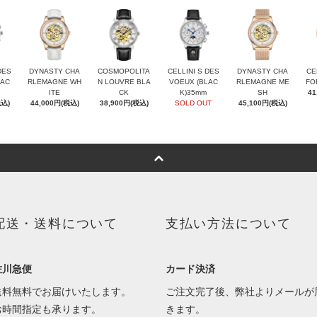
DES
DYNASTY CHA
COSMOPOLITA
CELLINI S DES
DYNASTY CHA
CE
LAC
RLEMAGNE WH
N LOUVRE BLA
VOEUX (BLAC
RLEMAGNE ME
FO
ITE
CK
K)35mm
SH
41
税込)
44,000円(税込)
38,900円(税込)
SOLD OUT
45,100円(税込)
配送・送料について
支払い方法について
佐川急便
カード決済
送料無料でお届けいたします。
ご注文完了後、弊社よりメールが
お時間指定も承ります。
きます。