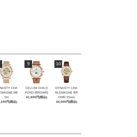
9
10
NASTY CHA
CELLINI GUILD
DYNASTY CHA
EMAGNE ME
FORD (BROWN)
RLEMAGNE BR
SH
41,800円(税込)
OWN 35mm
,100円(税込)
44,000円(税込)