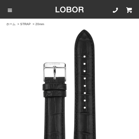
ホーム
>
STRAP
>
20mm
COLLECTION LIST
カラーで選ぶ
文字盤サイズ
ストラップ
BLACK
42mm
20mm
BROWN
40mm
22mm
WHITE
35mm
16mm
ROSEGOLD
BLUE
SILVER