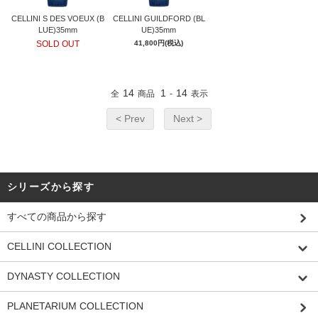
CELLINI S DES VOEUX (B
CELLINI GUILDFORD (BL
LUE)35mm
UE)35mm
SOLD OUT
41,800円(税込)
14
1
14
全
商品
-
表示
< Prev
Next >
シリーズから探す
すべての商品から探す
CELLINI COLLECTION
DYNASTY COLLECTION
PLANETARIUM COLLECTION