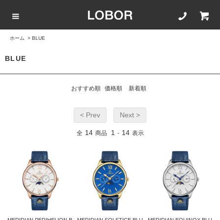
ホーム
>
BLUE
COLLECTION LIST
カラーで選ぶ
文字盤サイズ
ストラップ
BLUE
BLACK
42mm
20mm
おすすめ順
価格順
新着順
BROWN
40mm
22mm
< Prev
Next >
WHITE
35mm
16mm
14
1
14
全
商品
-
表示
ROSEGOLD
BLUE
SILVER