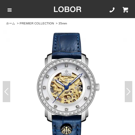
ホーム
>
PREMIER COLLECTION
>
35mm
COLLECTION LIST
カラーで選ぶ
文字盤サイズ
ストラップ
BLACK
42mm
20mm
BROWN
40mm
22mm
WHITE
35mm
16mm
ROSEGOLD
BLUE
SILVER