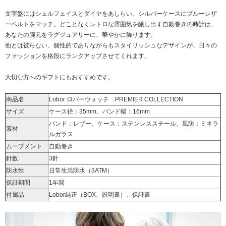
文字盤にはシェルフェイスとダイヤをあしらい、シルバーケースにブルーレザ
ーベルトをマッチ。どことなくレトロな雰囲気を醸し出す自動巻きの時計は、
あなたの腕元をラグジュアリーに、華やかに飾ります。
他とは被らない、個性的でありながらもスタイリッシュなデザインが、日々の
ファッションを格段にランクアップさせてくれます。
大切な方へのギフトにもおすすめです。
商品名
Lobor ロバーウォッチ PREMIER COLLECTION
サイズ
ケース径：35mm、バンド幅：16mm
バンド：レザー、ケース：ステンレススチール、風防：ミネラ
素材
ルガラス
ムーブメント
自動巻き
針数
3針
防水性
日常生活防水（3ATM）
保証期間
1年間
付属品
Lobor純正（BOX、説明書）、保証書