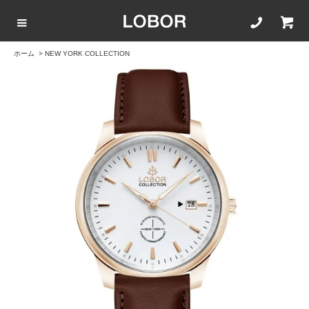
ホーム
>
NEW YORK COLLECTION
COLLECTION LIST
カラーで選ぶ
文字盤サイズ
ストラップ
BLACK
42mm
20mm
BROWN
40mm
22mm
WHITE
35mm
16mm
ROSEGOLD
BLUE
SILVER