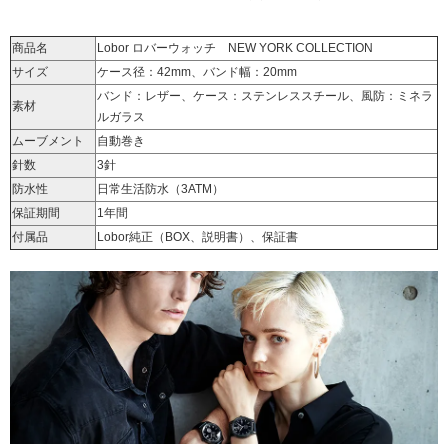
商品名
Lobor ロバーウォッチ NEW YORK COLLECTION
サイズ
ケース径：42mm、バンド幅：20mm
バンド：レザー、ケース：ステンレススチール、風防：ミネラ
素材
ルガラス
ムーブメント
自動巻き
針数
3針
防水性
日常生活防水（3ATM）
保証期間
1年間
付属品
Lobor純正（BOX、説明書）、保証書