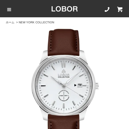
ホーム
>
NEW YORK COLLECTION
COLLECTION LIST
カラーで選ぶ
文字盤サイズ
ストラップ
BLACK
42mm
20mm
BROWN
40mm
22mm
WHITE
35mm
16mm
ROSEGOLD
BLUE
SILVER