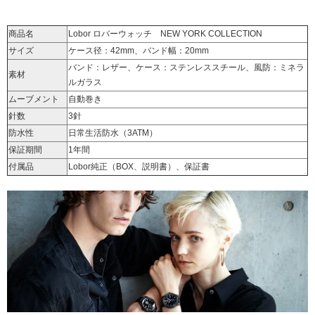
商品名
Lobor ロバーウォッチ NEW YORK COLLECTION
サイズ
ケース径：42mm、バンド幅：20mm
バンド：レザー、ケース：ステンレススチール、風防：ミネラ
素材
ルガラス
ムーブメント
自動巻き
針数
3針
防水性
日常生活防水（3ATM）
保証期間
1年間
付属品
Lobor純正（BOX、説明書）、保証書