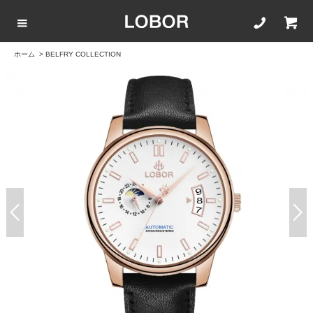
ホーム
>
BELFRY COLLECTION
COLLECTION LIST
カラーで選ぶ
文字盤サイズ
ストラップ
BLACK
42mm
20mm
BROWN
40mm
22mm
WHITE
35mm
16mm
ROSEGOLD
BLUE
SILVER