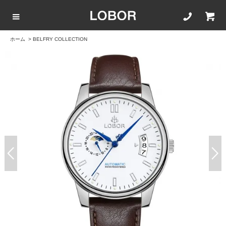
ホーム
>
BELFRY COLLECTION
COLLECTION LIST
カラーで選ぶ
文字盤サイズ
ストラップ
BLACK
42mm
20mm
BROWN
40mm
22mm
WHITE
35mm
16mm
ROSEGOLD
BLUE
SILVER