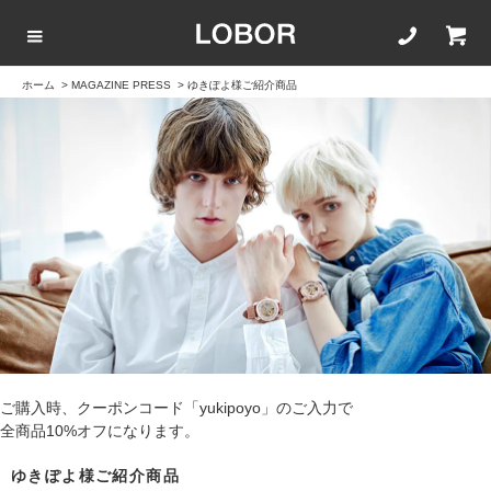
ホーム
>
MAGAZINE PRESS
>
ゆきぽよ様ご紹介商品
COLLECTION LIST
カラーで選ぶ
文字盤サイズ
ストラップ
BLACK
42mm
20mm
BROWN
40mm
22mm
WHITE
35mm
16mm
ROSEGOLD
ご購入時、クーポンコード「yukipoyo」のご入力で
BLUE
全商品10%オフになります。
ゆきぽよ様ご紹介商品
SILVER