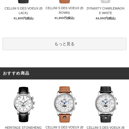
CELLINI S DES VOEUX (B
CELLINI S DES VOEUX (B
DYNASTY CHARLEMAGN
ROWN)
LACK)
E WHITE
41,800円(税込)
41,800円(税込)
44,000円(税込)
もっと見る
おすすめ商品
CELLINI S DES VOEUX (B
HERITAGE STONEHENG
CELLINI S DES VOEUX (B