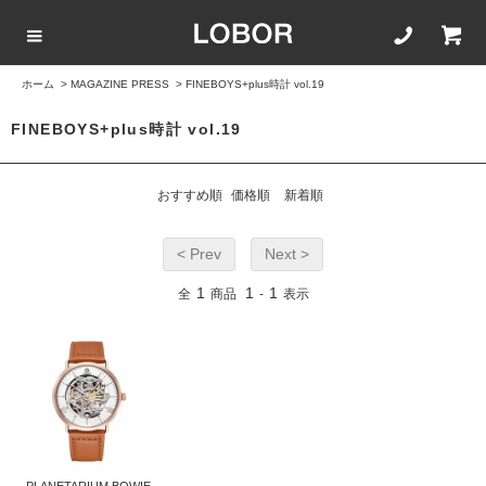
ホーム
>
MAGAZINE PRESS
>
FINEBOYS+plus時計 vol.19
COLLECTION LIST
カラーで選ぶ
文字盤サイズ
ストラップ
FINEBOYS+plus時計 vol.19
BLACK
42mm
20mm
おすすめ順
価格順
新着順
BROWN
40mm
22mm
< Prev
Next >
WHITE
35mm
16mm
1
1
1
全
商品
-
表示
ROSEGOLD
BLUE
SILVER