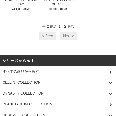
DYNASTY CONSTANTINE
COSMOPOLITAN POMPID
BLACK
OU BLUE
44,000円(税込)
38,900円(税込)
GOLD
2
1
2
全
商品
-
表示
< Prev
Next >
シリーズから探す
すべての商品から探す
CELLINI COLLECTION
DYNASTY COLLECTION
PLANETARIUM COLLECTION
HERITAGE COLLECTION