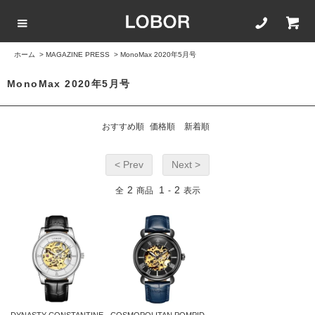
ホーム
>
MAGAZINE PRESS
>
MonoMax 2020年5月号
COLLECTION LIST
カラーで選ぶ
文字盤サイズ
ストラップ
MonoMax 2020年5月号
BLACK
42mm
20mm
おすすめ順
価格順
新着順
BROWN
40mm
22mm
< Prev
Next >
WHITE
35mm
16mm
2
1
2
全
商品
-
表示
ROSEGOLD
BLUE
SILVER