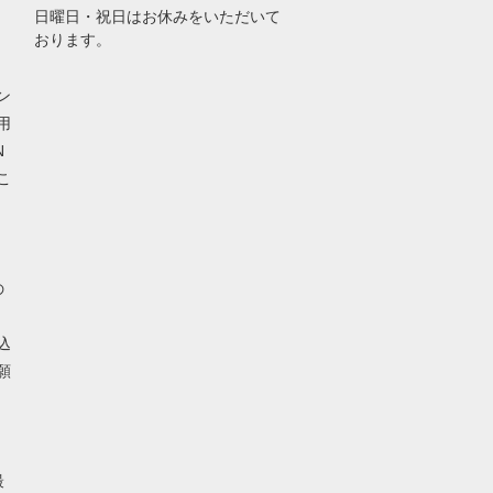
日曜日・祝日はお休みをいただいて
おります。
ン
用
N
こ
の
込
願
最