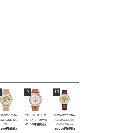
9
10
NASTY CHA
CELLINI GUILD
DYNASTY CHA
EMAGNE ME
FORD (BROWN)
RLEMAGNE BR
SH
41,800円(税込)
OWN 35mm
,100円(税込)
44,000円(税込)