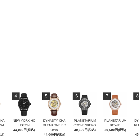
4
5
6
7
8
CHA
NEW YORK HO
DYNASTY CHA
PLANETARIUM
PLANETARIUM
DY
 WH
USTON
RLEMAGNE BR
CRONENBERG
BOWIE
RL
44,000円(税込)
OWN
39,600円(税込)
39,600円(税込)
税込)
44,000円(税込)
45