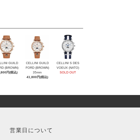
LLINI GUILD
CELLINI GUILD
CELLINI S DES
RD (BROWN)
FORD (BROWN)
VOEUX (NATO)
,800円(税込)
35mm
SOLD OUT
41,800円(税込)
営業日について