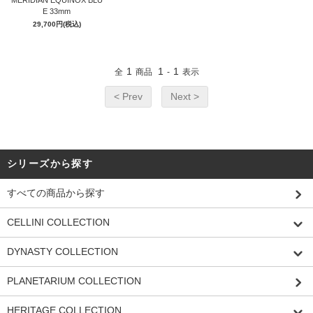
MERIDIAN EQUINOX BLU
E 33mm
29,700円(税込)
GOLD
1
1
1
全
商品
-
表示
< Prev
Next >
シリーズから探す
すべての商品から探す
CELLINI COLLECTION
DYNASTY COLLECTION
PLANETARIUM COLLECTION
HERITAGE COLLECTION