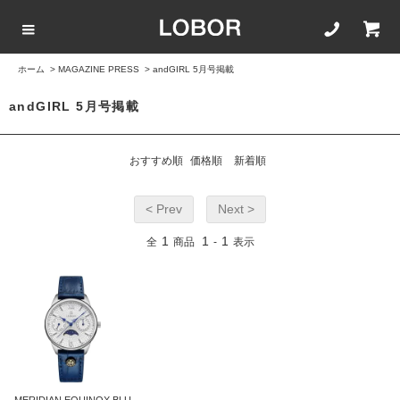
ホーム
>
MAGAZINE PRESS
>
andGIRL 5月号掲載
COLLECTION LIST
カラーで選ぶ
文字盤サイズ
ストラップ
andGIRL 5月号掲載
BLACK
42mm
20mm
おすすめ順
価格順
新着順
BROWN
40mm
22mm
< Prev
Next >
WHITE
35mm
16mm
1
1
1
全
商品
-
表示
ROSEGOLD
BLUE
SILVER