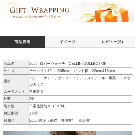
商品説明
イメージ
レビュー(0)
商品名
Lobor ロバーウォッチ CELLINI COLLECTION
サイズ
ケース径：42mm&35mm、バンド幅：22mm&16mm
バンド：ナトー、ケース：ステンレススチール、風防：ミネラ
素材
ルガラス
ムーブメント
自動巻き
針数
3針
防水性
日常生活防水（3ATM）
保証期間
1年間
付属品
Lobor純正（BOX、説明書）、保証書