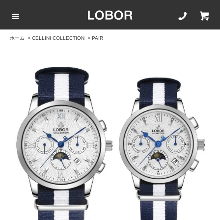
ホーム
>
CELLINI COLLECTION
>
PAIR
COLLECTION LIST
カラーで選ぶ
文字盤サイズ
ストラップ
BLACK
42mm
20mm
BROWN
40mm
22mm
WHITE
35mm
16mm
ROSEGOLD
BLUE
SILVER