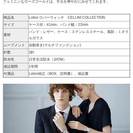
フェミニンなローズゴールドは、手元を華やかにみせてくれます。
商品名
Lobor ロバーウォッチ CELLINI COLLECTION
サイズ
ケース径：41mm、バンド幅：22mm
バンド：レザー、ケース：ステンレススチール、風防：ミネラ
素材
ルガラス
ムーブメント
自動巻き(マルチファンクション)
針数
3針
防水性
日常生活防水（3ATM）
保証期間
1年間
付属品
Lobor純正（BOX、説明書）、保証書