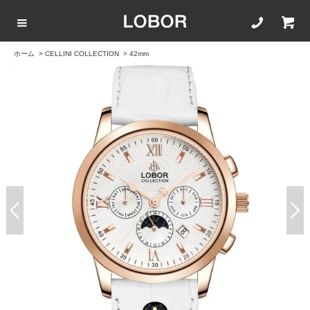
ホーム
>
CELLINI COLLECTION
>
42mm
COLLECTION LIST
カラーで選ぶ
文字盤サイズ
ストラップ
BLACK
42mm
20mm
BROWN
40mm
22mm
WHITE
35mm
16mm
ROSEGOLD
BLUE
SILVER