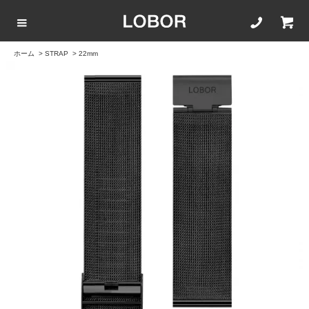
ホーム
>
STRAP
>
22mm
COLLECTION LIST
カラーで選ぶ
文字盤サイズ
ストラップ
BLACK
42mm
20mm
BROWN
40mm
22mm
WHITE
35mm
16mm
ROSEGOLD
BLUE
SILVER