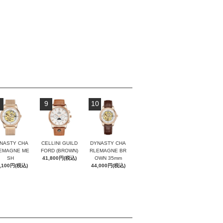
9
10
NASTY CHA
CELLINI GUILD
DYNASTY CHA
EMAGNE ME
FORD (BROWN)
RLEMAGNE BR
SH
41,800円(税込)
OWN 35mm
,100円(税込)
44,000円(税込)