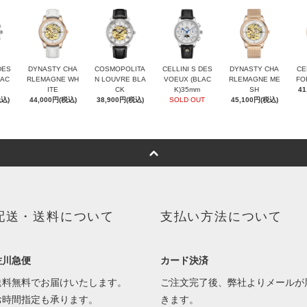
DES
DYNASTY CHA
COSMOPOLITA
CELLINI S DES
DYNASTY CHA
CE
LAC
RLEMAGNE WH
N LOUVRE BLA
VOEUX (BLAC
RLEMAGNE ME
FO
ITE
CK
K)35mm
SH
41
税込)
44,000円(税込)
38,900円(税込)
SOLD OUT
45,100円(税込)
配送・送料について
支払い方法について
佐川急便
カード決済
送料無料でお届けいたします。
ご注文完了後、弊社よりメールが
お時間指定も承ります。
きます。