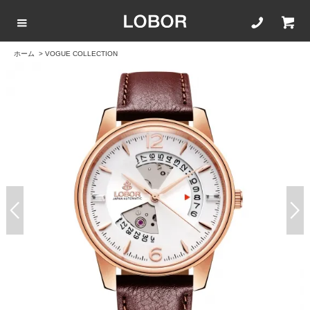
ホーム
>
VOGUE COLLECTION
COLLECTION LIST
カラーで選ぶ
文字盤サイズ
ストラップ
BLACK
42mm
20mm
BROWN
40mm
22mm
WHITE
35mm
16mm
ROSEGOLD
BLUE
SILVER