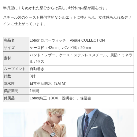
半月型にくりぬかれた部分からは美しい時計の内部が顔を出す。
スチール製のケースも幾何学的なシルエットに整えられ、立体感あふれるデザ
インに仕上がっています。
商品名
Lobor ロバーウォッチ Vogue COLLECTION
サイズ
ケース径：42mm、バンド幅：20mm
バンド：レザー、ケース：ステンレススチール、風防：ミネラ
素材
ルガラス
ムーブメント
自動巻き
針数
3針
防水性
日常生活防水（3ATM）
保証期間
1年間
付属品
Lobor純正（BOX、説明書）、保証書