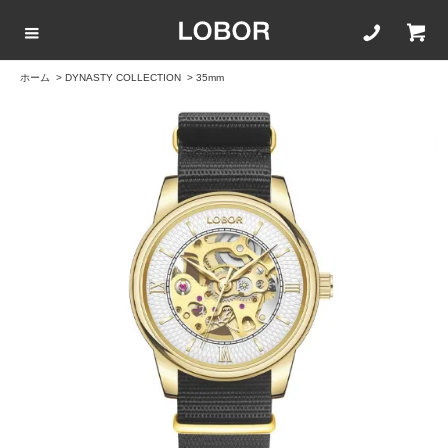
ホーム
>
DYNASTY COLLECTION
>
35mm
COLLECTION LIST
カラーで選ぶ
文字盤サイズ
ストラップ
BLACK
42mm
20mm
BROWN
40mm
22mm
WHITE
35mm
16mm
ROSEGOLD
BLUE
SILVER