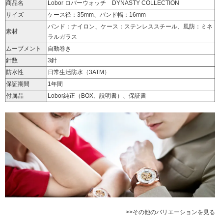
商品名
Lobor ロバーウォッチ DYNASTY COLLECTION
サイズ
ケース径：35mm、バンド幅：16mm
バンド：ナイロン、ケース：ステンレススチール、風防：ミネ
素材
ラルガラス
ムーブメント
自動巻き
針数
3針
防水性
日常生活防水（3ATM）
保証期間
1年間
付属品
Lobor純正（BOX、説明書）、保証書
>>その他のバリエーションを見る