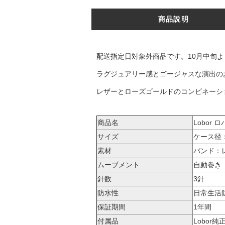
商品説明
配送指定日対象外商品です。10月中旬
ラグジュアリー感とゴージャスな演出の
レザーとローズゴールドのコンビネーシ
商品名
Lobor 
サイズ
ケース径：
素材
バンド：
ムーブメント
自動巻き
針数
3針
防水性
日常生活防
保証期間
1年間
付属品
Lobor