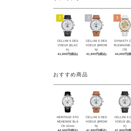
1
2
3
CELLINI S DES
CELLINI S DES
DYNASTY 
VOEUX (BLAC
VOEUX (BROW
RLEMAGNE
K)
N)
ITE
41,800円(税込)
41,800円(税込)
44,000円(
おすすめ商品
HERITAGE STO
CELLINI S DES
CELLINI S 
NEHENGE BLA
VOEUX (BROW
VOEUX (B
CK 42mm
N)
K)
44,000円(税込)
41,800円(税込)
41,800円(