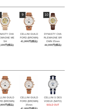
9
10
NASTY CHA
CELLINI GUILD
DYNASTY CHA
EMAGNE ME
FORD (BROWN)
RLEMAGNE BR
SH
41,800円(税込)
OWN 35mm
,100円(税込)
44,000円(税込)
LLINI GUILD
CELLINI GUILD
CELLINI S DES
RD (BROWN)
FORD (BROWN)
VOEUX (NATO)
,800円(税込)
35mm
SOLD OUT
41,800円(税込)