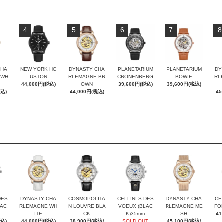
4
5
6
7
8
CHA
NEW YORK HO
DYNASTY CHA
PLANETARIUM
PLANETARIUM
DY
 WH
USTON
RLEMAGNE BR
CRONENBERG
BOWIE
RL
44,000円(税込)
OWN
39,600円(税込)
39,600円(税込)
税込)
44,000円(税込)
45
DES
DYNASTY CHA
COSMOPOLITA
CELLINI S DES
DYNASTY CHA
CE
LAC
RLEMAGNE WH
N LOUVRE BLA
VOEUX (BLAC
RLEMAGNE ME
FO
ITE
CK
K)35mm
SH
41
税込)
44,000円(税込)
38,900円(税込)
SOLD OUT
45,100円(税込)