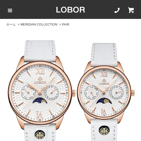
ホーム
>
MERIDIAN COLLECTION
>
PAIR
COLLECTION LIST
カラーで選ぶ
文字盤サイズ
ストラップ
BLACK
42mm
20mm
BROWN
40mm
22mm
WHITE
35mm
16mm
ROSEGOLD
BLUE
SILVER