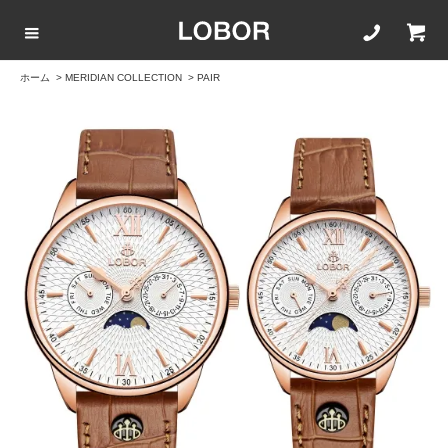
ホーム
>
MERIDIAN COLLECTION
>
PAIR
COLLECTION LIST
カラーで選ぶ
文字盤サイズ
ストラップ
BLACK
42mm
20mm
BROWN
40mm
22mm
WHITE
35mm
16mm
ROSEGOLD
BLUE
SILVER