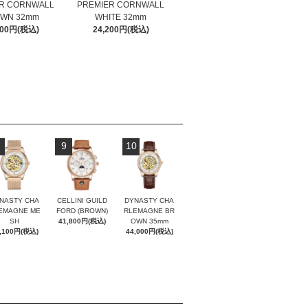
R CORNWALL
PREMIER CORNWALL
PREMIER CORNWALL
P
WN 32mm
WHITE 32mm
BLUE 32mm
200円(税込)
24,200円(税込)
24,200円(税込)
9
10
NASTY CHA
CELLINI GUILD
DYNASTY CHA
EMAGNE ME
FORD (BROWN)
RLEMAGNE BR
SH
41,800円(税込)
OWN 35mm
,100円(税込)
44,000円(税込)