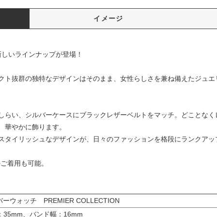
イメージ
、新しいラインナップが登場！
クト抜群の独特なデザインはそのまま、女性らしさを兼ね備えたジュエ
しらい、シルバーケースにブラックレザーベルトをマッチ。どことなく
、華やかに飾ります。
スタイリッシュなデザインが、日々のファッションを格段にランクアッ
のご着用も可能。
ロバーウォッチ PREMIER COLLECTION
35mm、バンド幅：16mm