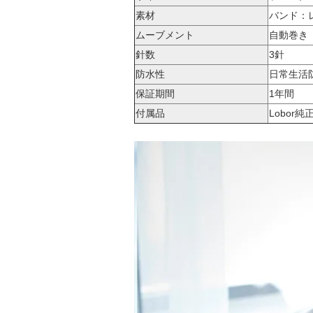
素材
バンド：
ムーブメント
自動巻き
針数
3針
防水性
日常生活防
保証期間
1年間
付属品
Lobor