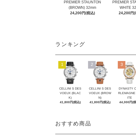
PREMIER STAUNTON
PREMIER ST
(BROWN) 32mm
WHITE 3
24,200円(税込)
24,200円
ランキング
1
2
3
CELLINI S DES
CELLINI S DES
DYNASTY 
VOEUX (BLAC
VOEUX (BROW
RLEMAGNE
K)
N)
ITE
41,800円(税込)
41,800円(税込)
44,000円(
おすすめ商品