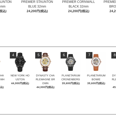
AUNTON
PREMIER STAUNTON
PREMIER CORNWALL
PREMIE
2mm
BLUE 32mm
BLACK 32mm
BRO
(税込)
24,200円(税込)
24,200円(税込)
24,
4
5
6
7
8
CHA
NEW YORK HO
DYNASTY CHA
PLANETARIUM
PLANETARIUM
DY
 WH
USTON
RLEMAGNE BR
CRONENBERG
BOWIE
RL
44,000円(税込)
OWN
39,600円(税込)
39,600円(税込)
税込)
44,000円(税込)
45