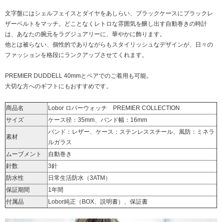
文字盤にはシェルフェイスとダイヤをあしらい、ブラックケースにブラックレ
ザーベルトをマッチ。どことなくレトロな雰囲気を醸し出す自動巻きの時計
は、あなたの腕元をラグジュアリーに、華やかに飾ります。
他とは被らない、個性的でありながらもスタイリッシュなデザインが、日々の
ファッションを格段にランクアップさせてくれます。
PREMIER DUDDELL 40mm
とペアでのご着用も可能。
大切な方へのギフトにもおすすめです。
商品名
Lobor ロバーウォッチ PREMIER COLLECTION
サイズ
ケース径：35mm、バンド幅：16mm
バンド：レザー、ケース：ステンレススチール、風防：ミネラ
素材
ルガラス
ムーブメント
自動巻き
針数
3針
防水性
日常生活防水（3ATM）
保証期間
1年間
付属品
Lobor純正（BOX、説明書）、保証書