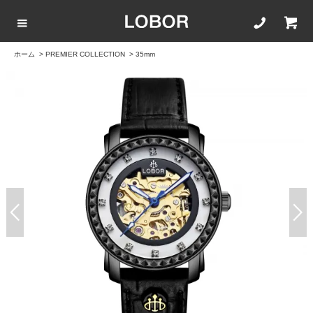
ホーム
>
PREMIER COLLECTION
>
35mm
COLLECTION LIST
カラーで選ぶ
文字盤サイズ
ストラップ
BLACK
42mm
20mm
BROWN
40mm
22mm
WHITE
35mm
16mm
ROSEGOLD
BLUE
SILVER