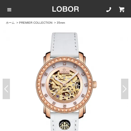
ホーム
>
PREMIER COLLECTION
>
35mm
COLLECTION LIST
カラーで選ぶ
文字盤サイズ
ストラップ
BLACK
42mm
20mm
BROWN
40mm
22mm
WHITE
35mm
16mm
ROSEGOLD
BLUE
SILVER