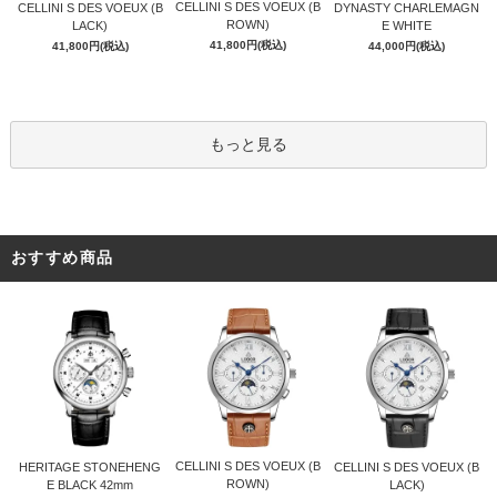
CELLINI S DES VOEUX (B
CELLINI S DES VOEUX (B
DYNASTY CHARLEMAGN
ROWN)
LACK)
E WHITE
41,800円(税込)
41,800円(税込)
44,000円(税込)
もっと見る
おすすめ商品
CELLINI S DES VOEUX (B
HERITAGE STONEHENG
CELLINI S DES VOEUX (B
ROWN)
E BLACK 42mm
LACK)