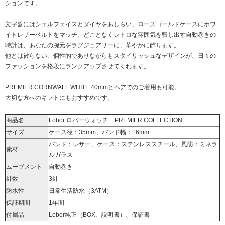
ションです。
文字盤にはシェルフェイスとダイヤをあしらい、ローズゴールドケースにホワ
イトレザーベルトをマッチ。どことなくレトロな雰囲気を醸し出す自動巻きの
時計は、あなたの腕元をラグジュアリーに、華やかに飾ります。
他とは被らない、個性的でありながらもスタイリッシュなデザインが、日々の
ファッションを格段にランクアップさせてくれます。
PREMIER CORNWALL WHITE 40mm
とペアでのご着用も可能。
大切な方へのギフトにもおすすめです。
商品名
Lobor ロバーウォッチ PREMIER COLLECTION
サイズ
ケース径：35mm、バンド幅：16mm
バンド：レザー、ケース：ステンレススチール、風防：ミネラ
素材
ルガラス
ムーブメント
自動巻き
針数
3針
防水性
日常生活防水（3ATM）
保証期間
1年間
付属品
Lobor純正（BOX、説明書）、保証書